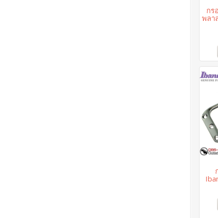
กรอ
พลาส
Ib