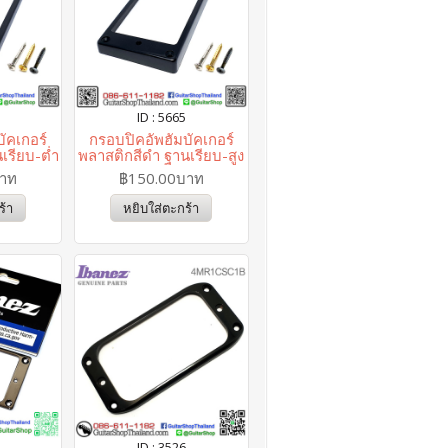
ID : 5665
ัคเกอร์
กรอบปิคอัพฮัมบัคเกอร์
เรียบ-ต่ำ
พลาสติกสีดำ ฐานเรียบ-สูง
บาท
฿150.00บาท
ร้า
หยิบใส่ตะกร้า
ID : 3526