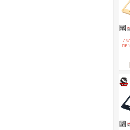
กรอ
พลาส