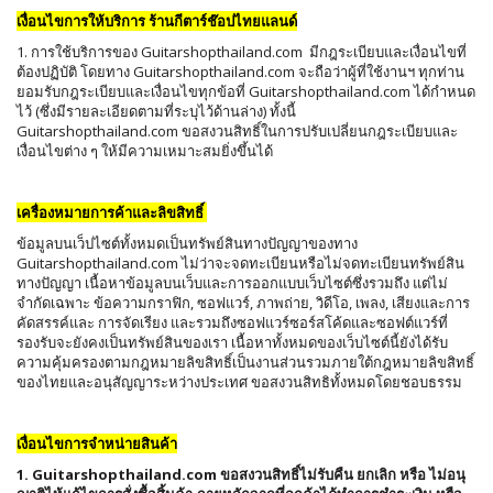
เงื่อนไขการให้บริการ ร้านกีตาร์ช๊อปไทยแลนด์
1. การใช้บริการของ Guitarshopthailand.com มีกฎระเบียบและเงื่อนไขที่
ต้องปฏิบัติ โดยทาง Guitarshopthailand.com จะถือว่าผู้ที่ใช้งานฯ ทุกท่าน
ยอมรับกฎระเบียบและเงื่อนไขทุกข้อที่ Guitarshopthailand.com ได้กำหนด
ไว้ (ซึ่งมีรายละเอียดตามที่ระบุไว้ด้านล่าง) ทั้งนี้
Guitarshopthailand.com ขอสงวนสิทธิ์ในการปรับเปลี่ยนกฎระเบียบและ
เงื่อนไขต่าง ๆ ให้มีความเหมาะสมยิ่งขึ้นได้
เครื่องหมายการค้าและลิขสิทธิ์
ข้อมูลบนเว็ปไซต์ทั้งหมดเป็นทรัพย์สินทางปัญญาของทาง
Guitarshopthailand.com ไม่ว่าจะจดทะเบียนหรือไม่จดทะเบียนทรัพย์สิน
ทางปัญญา เนื้อหาข้อมูลบนเว็บและการออกแบบเว็บไซต์ซึ่งรวมถึง แต่ไม่
จำกัดเฉพาะ ข้อความกราฟิก, ซอฟแวร์, ภาพถ่าย, วิดีโอ, เพลง, เสียงและการ
คัดสรรค์และ การจัดเรียง และรวมถึงซอฟแวร์ซอร์สโค้ดและซอฟต์แวร์ที่
รองรับจะยังคงเป็นทรัพย์สินของเรา เนื้อหาทั้งหมดของเว็บไซต์นี้ยังได้รับ
ความคุ้มครองตามกฎหมายลิขสิทธิ์เป็นงานส่วนรวมภายใต้กฎหมายลิขสิทธิ์
ของไทยและอนุสัญญาระหว่างประเทศ ขอสงวนสิทธิทั้งหมดโดยชอบธรรม
เงื่อนไขการจำหน่ายสินค้า
1. Guitarshopthailand.com ขอสงวนสิทธิ์ไม่รับคืน ยกเลิก หรือ ไม่อนุ